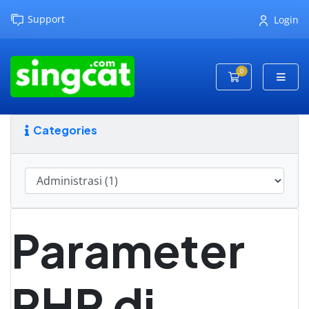
Support
Login
0
Shopping Cart
Categories
Parameter
PHP di