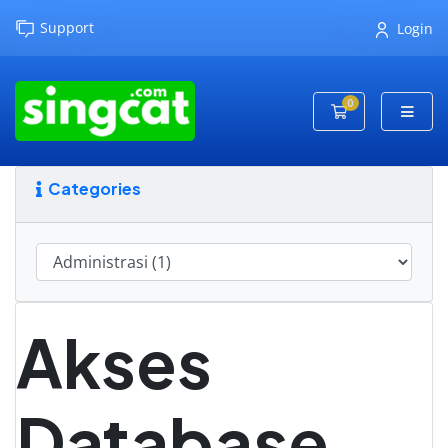
Support
Login
0
Shopping Cart
Categories
Akses
Database